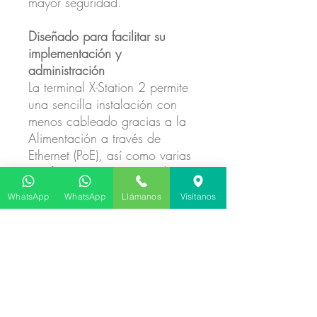
mayor seguridad.
Diseñado para facilitar su
implementación y
administración
La terminal X-Station 2 permite
una sencilla instalación con
menos cableado gracias a la
Alimentación a través de
Ethernet (PoE), así como varias
interfaces como Wiegand, RS-
485, entrada TTL y Relé. Con
WhatsApp
WhatsApp
Llámanos
Visítanos
clasificación IP65, X-Station 2
es a prueba de polvo,
resistente al agua y fácil de
mantener.
Uso simplificado de la interfaz
intuitiva de usuario en la