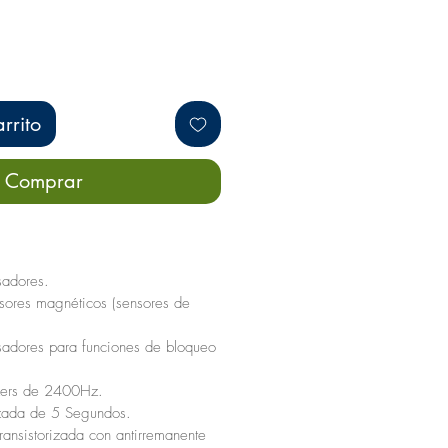
rrito
Comprar
sadores.
sores magnéticos (sensores de
sadores para funciones de bloqueo
zers de 2400Hz.
izada de 5 Segundos.
transistorizada con antirremanente