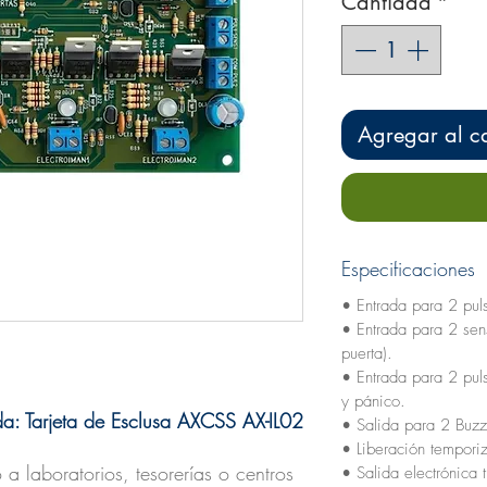
Cantidad
*
Agregar al ca
Especificaciones
• Entrada para 2 pul
• Entrada para 2 sen
puerta).
• Entrada para 2 pul
y pánico.
a: Tarjeta de Esclusa AXCSS AX-IL02
• Salida para 2 Buz
• Liberación tempor
 a laboratorios, tesorerías o centros
• Salida electrónica 