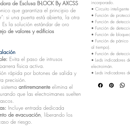
ladora de Esclusa B-LOCK By AXCSS
incorporado.
• Circuito inteligent
ónico que garantiza el principio de
• Función de protecci
": si una puerta está abierta, la otra
• Función de detecci
 Es la solución estándar de oro
• Función de detecci
jo de valores y edificios
• Función de bloqueo
• Función de pánico 
al tiempo).
alación
• Función de detecci
ble:
Evita el paso de intrusos
• Leds indicadores d
rrera física activa.
electroimán.
ión rápida por botones de salida y
• Leds indicadores d
a precisión.
 sistema
antirremanente
elimina el
urando que las electroimanes suelten
tascos.
as:
Incluye entrada dedicada
nto de evacuación
, liberando los
aso de riesgo.