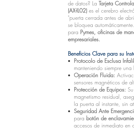
de datos? La
Tarjeta Contro
(AX-IL02)
es el cerebro electr
"puerta cerrada antes de abrir
se bloquea automáticamente.
para
Pymes, oficinas de mane
empresariales.
Beneficios Clave para su Inst
Protocolo de Esclusa Infali
manteniendo siempre una ba
Operación Fluida:
Activac
sensores magnéticos de alt
Protección de Equipos:
Su
magnetismo residual, aseg
la puerta al instante, sin a
Seguridad Ante Emergenci
para
botón de enclavamie
accesos de inmediato en c