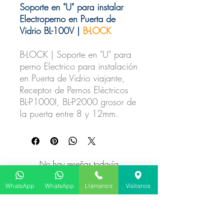
Soporte en "U" para instalar
Electroperno en Puerta de
Vidrio BL-100V |
B-LOCK
B-LOCK | Soporte en "U" para
perno Electrico para instalación
en Puerta de Vidrio viajante,
Receptor de Pernos Eléctricos
BL-P1000I, BL-P2000 grosor de
la puerta entre 8 y 12mm.
No hay reseñas todavía
Comparte tu opinión. Deja la primera
reseña.
WhatsApp
WhatsApp
Llámanos
Visítanos
Dejar una reseña