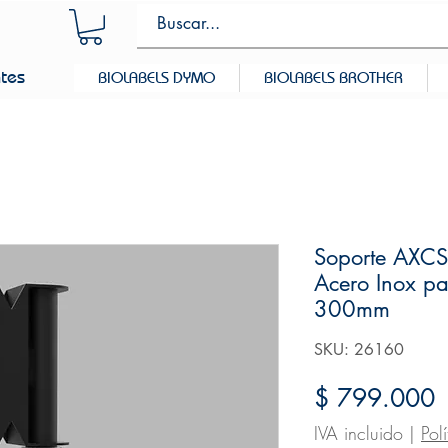
ntes
BIOLABELS DYMO
BIOLABELS BROTHER
Soporte AXCS
Acero Inox pa
300mm
SKU: 26160
P
$ 799.000
IVA incluido
|
Pol