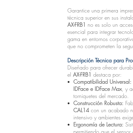
Garantice una primera impre
técnica superior en sus inst
AX-FRB1
no es solo un acceso
esencial para integrar tecnol
gama en entornos corporativo
que no comprometen la segur
Descripción Técnica para Pro
Diseñado para ofrecer durabil
el
AX-FRB1
destaca por:
Compatibilidad Universal:
IDFace e IDFace Max
, y 
torniquetes del mercado.
Construcción Robusta:
Fab
CAL14
con un acabado neg
intensivo y ambientes exig
Ergonomía de Lectura:
Sis
permitiendo que el sensor 