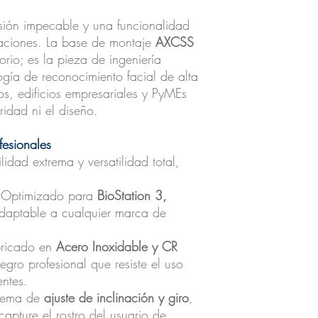
sión impecable y una funcionalidad
alaciones. La base de montaje
AXCSS
rio; es la pieza de ingeniería
ogía de reconocimiento facial de alta
s, edificios empresariales y PyMEs
idad ni el diseño.
fesionales
idad extrema y versatilidad total,
Optimizado para
BioStation 3,
adaptable a cualquier marca de
ricado en
Acero Inoxidable y CR
ro profesional que resiste el uso
entes.
tema de
ajuste de inclinación y giro
,
capture el rostro del usuario de