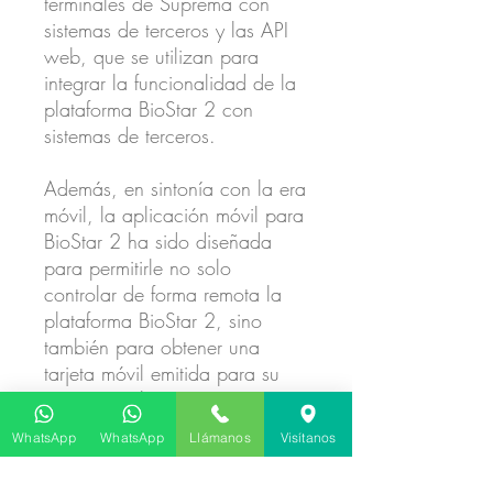
terminales de Suprema con
sistemas de terceros y las API
web, que se utilizan para
integrar la funcionalidad de la
plataforma BioStar 2 con
sistemas de terceros.
Además, en sintonía con la era
móvil, la aplicación móvil para
BioStar 2 ha sido diseñada
para permitirle no solo
controlar de forma remota la
plataforma BioStar 2, sino
también para obtener una
tarjeta móvil emitida para su
uso (No aplica a BioStar
Starter ni Basic)
WhatsApp
WhatsApp
Llámanos
Visítanos
Control de acceso