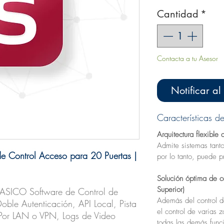
Cantidad
*
Contacta a tu Asesor
Notificar al
Características d
Arquitectura flexible 
Admite sistemas tanto
de Control Acceso para 20 Puertas |
por lo tanto, puede p
Solución óptima de c
Superior)
SICO Software de Control de
Además del control de
oble Autenticación, API Local, Pista
el control de varias 
 Por LAN o VPN, Logs de Video
todas las demás func