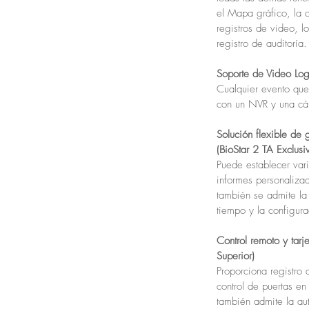
el Mapa gráfico, la c
registros de video, l
registro de auditoría.
Soporte de Video Log
Cualquier evento que 
con un NVR y una cám
Solución flexible de 
(BioStar 2 TA Exclusi
Puede establecer vari
informes personaliza
también se admite la
tiempo y la configurac
Control remoto y tar
Superior)
Proporciona registro 
control de puertas en
también admite la aut