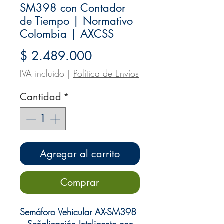
SM398 con Contador
de Tiempo | Normativo
Colombia | AXCSS
Precio
$ 2.489.000
IVA incluido
|
Política de Envíos
Cantidad
*
Agregar al carrito
Comprar
Semáforo Vehicular AX-SM398
– Señalización Inteligente con