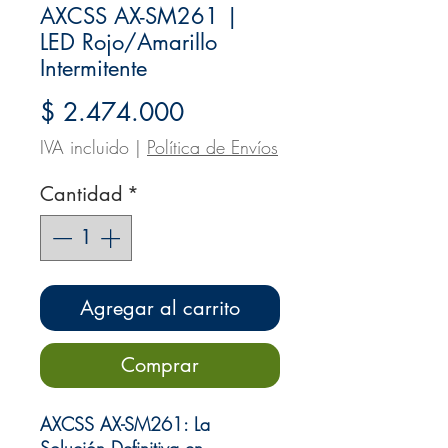
AXCSS AX-SM261 |
LED Rojo/Amarillo
Intermitente
Precio
$ 2.474.000
IVA incluido
|
Política de Envíos
Cantidad
*
Agregar al carrito
Comprar
AXCSS AX-SM261: La
Solución Definitiva en