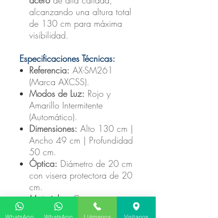
alcanzando una altura total
de 130 cm para máxima
visibilidad.
Especificaciones Técnicas:
Referencia:
AX-SM261
(Marca AXCSS).
Modos de Luz:
Rojo y
Amarillo Intermitente
(Automático).
Dimensiones:
Alto 130 cm |
Ancho 49 cm | Profundidad
50 cm.
Óptica:
Diámetro de 20 cm
con visera protectora de 20
cm.
Materiales:
Cuerpo en
Policarbonato y soporte en
WhatsApp
WhatsApp
Llámanos
Visítanos