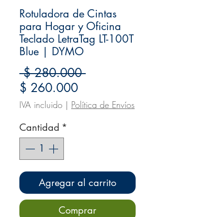
Rotuladora de Cintas
para Hogar y Oficina
Teclado LetraTag LT-100T
Blue | DYMO
Precio
 $ 280.000 
Precio
$ 260.000
de
IVA incluido
|
Política de Envíos
oferta
Cantidad
*
Agregar al carrito
Comprar