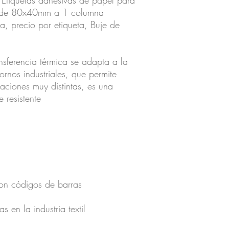
Etiquetas adhesivas de papel para
co de 80x40mm a 1 columna
, precio por etiqueta, Buje de
nsferencia térmica se adapta a la
ornos industriales, que permite
caciones muy distintas, es una
 resistente
con códigos de barras
 en la industria textil