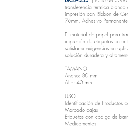
BIOLABELS
| Rollo de 3000 
transferencia térmica blan
impresión con Ribbon de Cera
76mm, Adhesivo Permanente
El material de papel para tra
impresión de etiquetas en ent
satisfacer exigencias en apli
solución duradera y altamente
TAMAÑO
Ancho: 80 mm
Alto: 40 mm
USO
Identificación de Productos 
Marcado cajas
Etiquetas con código de barras
Medicamentos