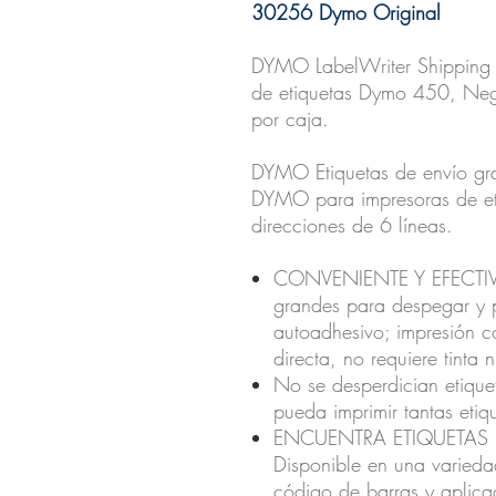
30256 Dymo Original
DYMO LabelWriter Shipping 
de etiquetas Dymo 450, Neg
por caja.
DYMO Etiquetas de envío gra
DYMO para impresoras de eti
direcciones de 6 líneas.
CONVENIENTE Y EFECTIVO
grandes para despegar y p
autoadhesivo; impresión c
directa, no requiere tinta n
No se desperdician etique
pueda imprimir tantas eti
ENCUENTRA ETIQUETAS 
Disponible en una varieda
código de barras y aplica