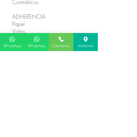
Cosméticos
ADHERENCIA
Papel
Vidrio
Metal
WhatsApp
WhatsApp
Llámanos
Visítanos
VIDA UTIL
12 meses
RANGO DE TEMPERATURA
0° - 60°
No hay reseñas todavía
Comparte tu opinión. Deja la primera
reseña.