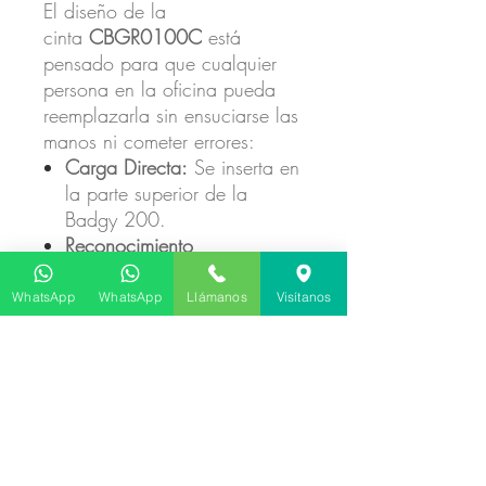
El diseño de la
cinta
CBGR0100C
está
pensado para que cualquier
persona en la oficina pueda
reemplazarla sin ensuciarse las
manos ni cometer errores:
Carga Directa:
Se inserta en
la parte superior de la
Badgy 200.
Reconocimiento
Automático:
El software de
la impresora detecta cuántas
WhatsApp
WhatsApp
Llámanos
Visítanos
impresiones quedan,
permitiéndote gestionar tus
compras de suministros de
manera eficiente.
Especificaciones Técnicas:
Referencia:
CBGR0100C.