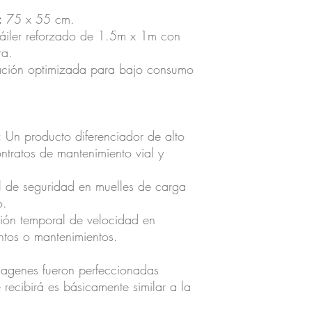
:
75 x 55 cm.
áiler reforzado de 1.5m x 1m con
ra.
ión optimizada para bajo consumo
:
Un producto diferenciador de alto
ntratos de mantenimiento vial y
 de seguridad en muelles de carga
o.
ión temporal de velocidad en
ntos o mantenimientos.
magenes fueron perfeccionadas
recibirá es básicamente similar a la