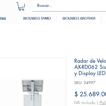
ntes
BIOLABELS DYMO
BIOLABELS BROTHER
Radar de Vel
AX-RD062 Sist
y Display LED
SKU: 24997
$ 25.689.0
IVA incluido
|
Pol