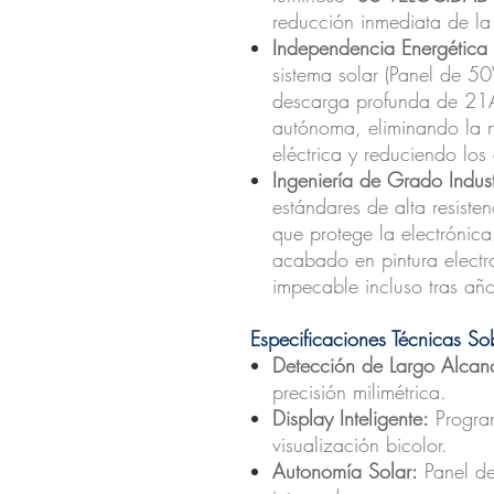
reducción inmediata de la
Independencia Energétic
sistema solar (Panel de 5
descarga profunda de 21A
autónoma, eliminando la 
eléctrica y reduciendo los
Ingeniería de Grado Indust
estándares de alta resist
que protege la electrónic
acabado en pintura electr
impecable incluso tras años
Especificaciones Técnicas Sob
Detección de Largo Alcan
precisión milimétrica.
Display Inteligente:
Program
visualización bicolor.
Autonomía Solar:
Panel d