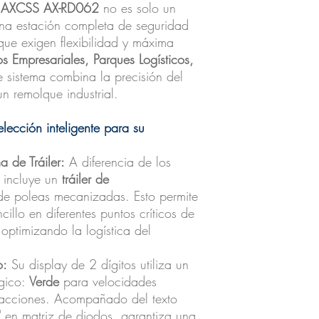
l AXCSS AX-RD062
no es solo un
una estación completa de seguridad
que exigen flexibilidad y máxima
ios Empresariales, Parques Logísticos,
te sistema combina la precisión del
un remolque industrial.
lección inteligente para su
a de Tráiler:
A diferencia de los
2 incluye un
tráiler de
de poleas mecanizadas. Esto permite
illo en diferentes puntos críticos de
optimizando la logística del
o:
Su display de 2 dígitos utiliza un
ógico:
Verde
para velocidades
racciones. Acompañado del texto
"
en matriz de diodos, garantiza una