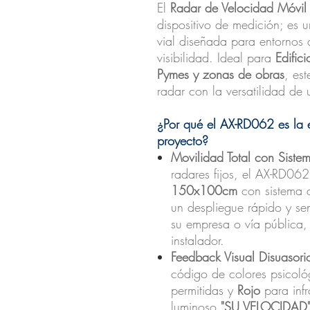
El
Radar de Velocidad Móvi
dispositivo de medición; es 
vial diseñada para entornos 
visibilidad. Ideal para
Edific
Pymes y zonas de obras
, es
radar con la versatilidad de 
¿Por qué el AX-RD062 es la e
proyecto?
Movilidad Total con Sistem
radares fijos, el AX-RD06
150x100cm
con sistema 
un despliegue rápido y senc
su empresa o vía pública, 
instalador.
Feedback Visual Disuasori
código de colores psicol
permitidas y
Rojo
para inf
luminoso
"SU VELOCIDAD