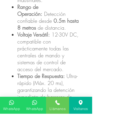
Rango de
Operación:
Detección
confiable desde
0.5m hasta
8 metros
de distancia.
Voltaje Versátil:
12-30V DC,
compatible con
prácticamente todas las
centrales de mando y
sistemas de control de
acceso del mercado.
Tiempo de Respuesta:
Ultra-
rápido (Máx. 20 ms),
garantizando la detención
inmediata de barreras de
alta velocidad como
WhatsApp
WhatsApp
Llámanos
Visítanos
la
Intense BLDC
.
Indicadores LED de
Diagnóstico: