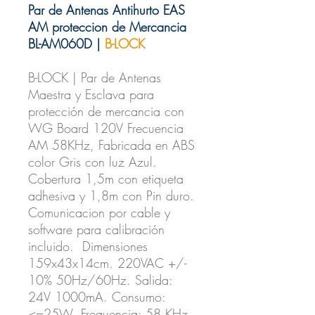
Par de Antenas Antihurto EAS
AM proteccion de Mercancia
BL-AM060D |
B-LOCK
B-LOCK | Par de Antenas
Maestra y Esclava para
protección de mercancia con
WG Board 120V Frecuencia
AM 58KHz, Fabricada en ABS
color Gris con luz Azul.
Cobertura 1,5m con etiqueta
adhesiva y 1,8m con Pin duro.
Comunicacion por cable y
software para calibración
incluido. Dimensiones
159x43x14cm. 220VAC +/-
10% 50Hz/60Hz. Salida:
24V 1000mA. Consumo:
<=25W. Frequencia: 58 KHz.