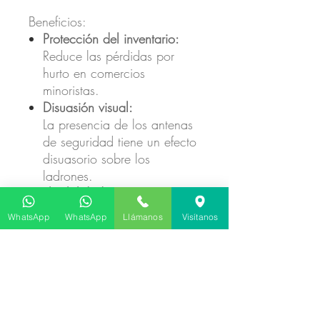
Beneficios:
Protección del inventario:
Reduce las pérdidas por
hurto en comercios
minoristas.
Disuasión visual:
La presencia de los antenas
de seguridad tiene un efecto
disuasorio sobre los
ladrones.
Flexibilidad:
Se adapta a diversos tipos
WhatsApp
WhatsApp
Llámanos
Visítanos
de mercancía, incluyendo
artículos pequeños, líquidos
y productos metálicos.
Liberación del personal:
Permite a los empleados
centrarse en la atención al