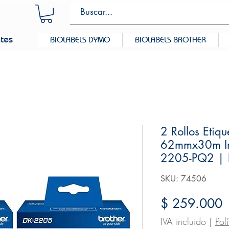
ntes
BIOLABELS DYMO
BIOLABELS BROTHER
2 Rollos Etiq
62mmx30m Im
2205-PQ2 |
SKU: 74506
P
$ 259.000
IVA incluido
|
Pol