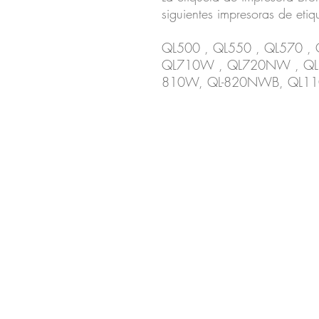
siguientes impresoras de etiq
QL500 , QL550 , QL570 ,
QL710W , QL720NW , QL1
810W, QL-820NWB, QL11