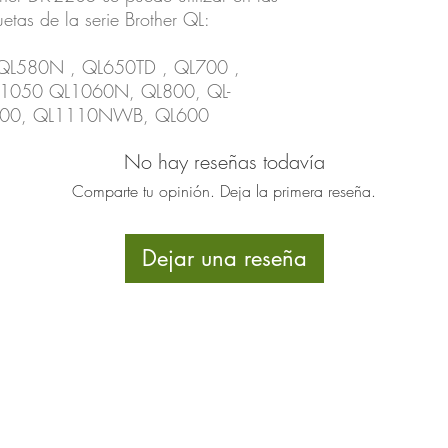
uetas de la serie Brother QL:
 QL580N , QL650TD , QL700 ,
050 QL1060N, QL800, QL-
00, QL1110NWB, QL600
No hay reseñas todavía
Comparte tu opinión. Deja la primera reseña.
Dejar una reseña