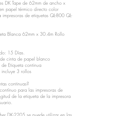
les DK Tape de 62mm de ancho x
n papel térmico directo color
a impresoras de etiquetas QL-800 QL-
queta Blanca 62mm x 30.4m Rollo
do: 15 Días.
de cinta de papel blanco
de Etiqueta continua
 incluye 3 rollos
ntas continuas?
 contínuo para las impresoras de
gitud de la etiqueta de la impresora
suario.
ther DK-2205 se puede utilizar en las