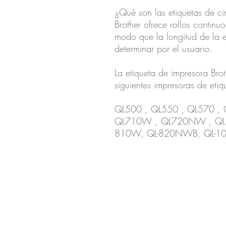
¿Qué son las etiquetas de ci
Brother ofrece rollos continu
modo que la longitud de la e
determinar por el usuario.
La etiqueta de impresora Bro
siguientes impresoras de etiq
QL500 , QL550 , QL570 ,
QL710W , QL720NW , QL1
810W, QL-820NWB, QL-10