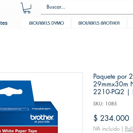
ntes
BIOLABELS DYMO
BIOLABELS BROTHER
Paquete por 2
29mmx30m Ne
2210-PQ2 |
SKU: 1085
P
$ 234.000
IVA incluido
|
Pol