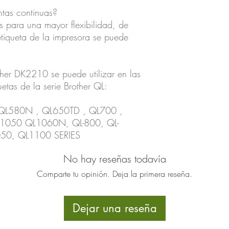
ntas continuas?
os para una mayor flexibilidad, de
tiqueta de la impresora se puede
ther DK2210 se puede utilizar en las
uetas de la serie Brother QL:
 QL580N , QL650TD , QL700 ,
050 QL1060N, QL-800, QL-
50, QL1100 SERIES
No hay reseñas todavía
Comparte tu opinión. Deja la primera reseña.
Dejar una reseña