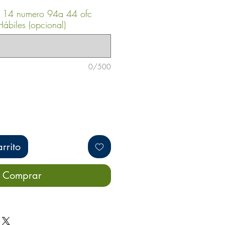
a 14 numero 94a 44 ofc
ábiles (opcional)
0/500
rrito
Comprar