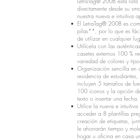
LetraTag® 200B está lista
directamente desde su sma
nuestra nueva e intuitiva a
El LetraTag® 200B es com
pilas**, por lo que es fác
de utilizar en cualquier lug
Utilícela con las auténti
casetes externos 100 % re
variedad de colores y tipos
Organización sencilla en 
residencia de estudiantes,
incluyen 5 tamaños de fue
100 iconos y la opción de 
texto o insertar una fecha.
Utilice la nueva e intuiti
acceder a 8 plantillas pre
creación de etiquetas, ju
le ahorrarán tiempo y mol
hogar u oficina en casa 