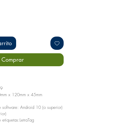
rrito
Comprar
79
20mm x 120mm x 45mm
 software: Android 10 (o superior)
ior)
 etiquetas:LetraTag