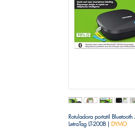
Rotuladora portatil Bluetoot
LetraTag LT-200B |
DYMO