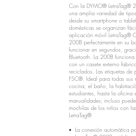
Con la DYMO® LetraTag® 200 
una amplia variedad de tipos
desde su smartphone o tablet
domésticas se organizan fáci
aplicación móvil LetraTag® C
200B perfectamente en su bol
funcionar en segundos, grac
Bluetooth. La 200B funciona 
con un casete externo fabri
reciclados. Las etiquetas de 
FSC®. Ideal para todas sus 
cocina, el baño, la habitació
estudiantes, hasta la oficina
manualidades; incluso puede
mochilas de los niños con la
LetraTag®
La conexión automática por