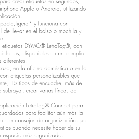
 para crear etiquetas en segundos,
rtphone Apple o Android, utilizando
plicación.
pacta,ligera* y funciona con
il de llevar en el bolso o mochila y
ar.
cas etiquetas DYMO® LetraTag®, con
ciclados, disponibles en una amplia
 diferentes.
casa, en la oficina doméstica o en la
 con etiquetas personalizables que
nte, 15 tipos de encuadre, más de
subrayar, crear varias líneas de
va aplicación LetraTag® Connect para
guardadas para facilitar aún más la
nto con consejos de organización que
estias cuando necesite hacer de su
un espacio más organizado.