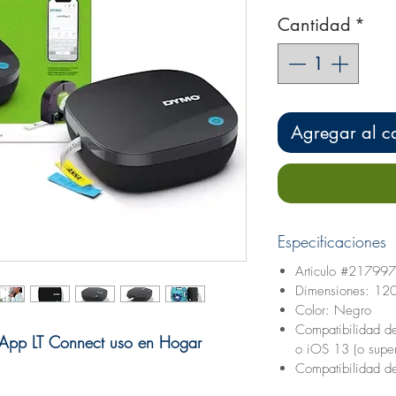
Cantidad
*
Agregar al ca
Especificaciones
Articulo #21799
Dimensiones: 1
Color: Negro
Compatibilidad de
h App LT Connect uso en Hogar
o iOS 13 (o super
Compatibilidad de