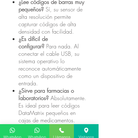
¿Lee códigos de barras muy
pequeños?
Sí, su sensor de
alta resolución permite
capturar códigos de alta
densidad con facilidad.
¿Es difícil de
configurar?
Para nada. Al
conectar el cable USB, su
sistema operativo lo
reconoce automáticamente
como un dispositivo de
entrada.
¿Sirve para farmacias o
laboratorios?
Absolutamente.
Es ideal para leer códigos
DataMatrix pequeños en
cajas de medicamentos.
🏆 ¿Por qué elegir el
WhatsApp
WhatsApp
Llámanos
Visítanos