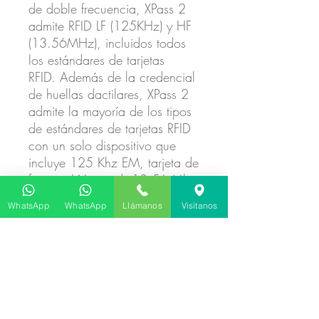
de doble frecuencia, XPass 2
admite RFID LF (125KHz) y HF
(13.56MHz), incluidos todos
los estándares de tarjetas
RFID. Además de la credencial
de huellas dactilares, XPass 2
admite la mayoría de los tipos
de estándares de tarjetas RFID
con un solo dispositivo que
incluye 125 Khz EM, tarjeta de
formato Wiegand, 13.56 Mhz
MIFARE, MIFARE Plus, DESFire
WhatsApp
WhatsApp
Llámanos
Visítanos
/ EV1, FeliCa, NFC y BLE.
Se comunica con los teléfonos
inteligentes
Con la tarjeta BioStar 2
Mobile, como credencial, su
teléfono inteligente es una