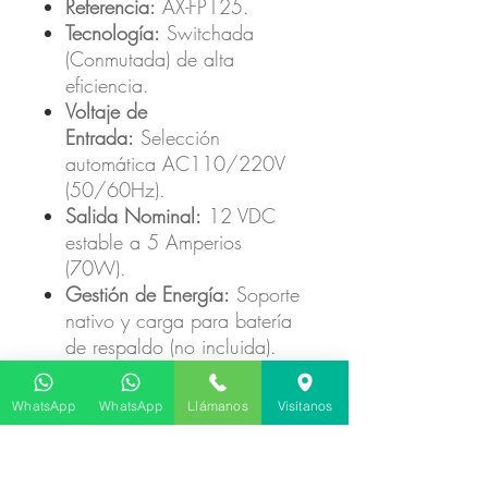
Referencia:
AX-FP125.
Tecnología:
Switchada
(Conmutada) de alta
eficiencia.
Voltaje de
Entrada:
Selección
automática AC110/220V
(50/60Hz).
Salida Nominal:
12 VDC
estable a 5 Amperios
(70W).
Gestión de Energía:
Soporte
nativo y carga para batería
de respaldo (no incluida).
Control de
Acceso:
Temporizador
WhatsApp
WhatsApp
Llámanos
Visítanos
ajustable para control de
tiempo de apertura de
puertas.