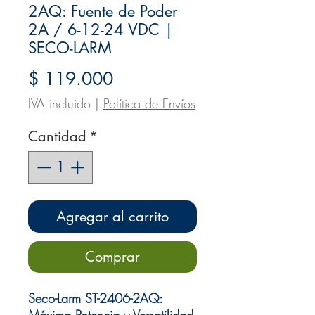
2AQ: Fuente de Poder
2A / 6-12-24 VDC |
SECO-LARM
Precio
$ 119.000
IVA incluido
|
Política de Envíos
Cantidad
*
Agregar al carrito
Comprar
Seco-Larm ST-2406-2AQ:
Máxima Potencia y Versatilidad