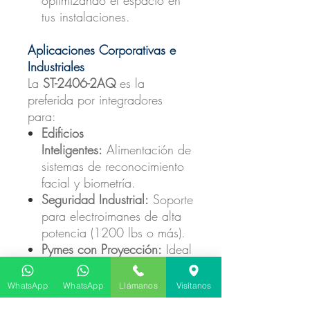
tus instalaciones.
Aplicaciones Corporativas e
Industriales
La
ST-2406-2AQ
es la
preferida por integradores
para:
Edificios
Inteligentes:
Alimentación de
sistemas de reconocimiento
facial y biometría.
Seguridad Industrial:
Soporte
para electroimanes de alta
potencia (1200 lbs o más).
Pymes con Proyección:
Ideal
para expandir redes de
CCTV sin preocuparse por
WhatsApp
WhatsApp
Llámanos
Visítanos
caídas de amperaje.