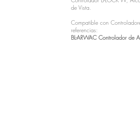
Controlador B-LOCK W, Alc
de Vista.
Compatible con Controladores
referencias:
BL-ARWAC Controlador de A