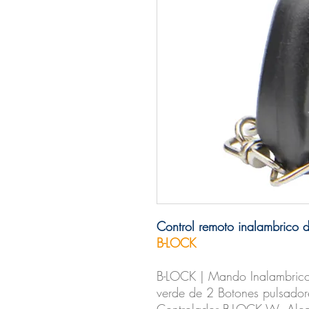
Control remoto inalambric
B-LOCK
B-LOCK | Mando Inalambrico 
verde de 2 Botones pulsado