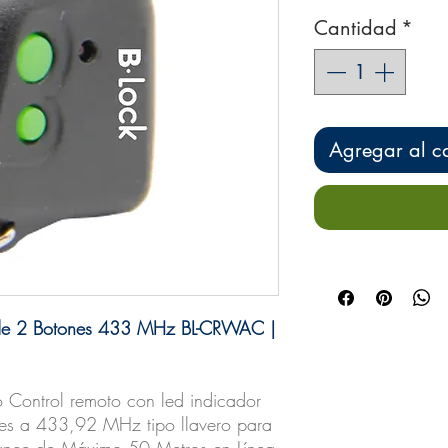
Cantidad
*
Agregar al ca
o de 2 Botones 433 MHz BL-CRWAC |
Control remoto con led indicador
res a 433,92 MHz tipo llavero para