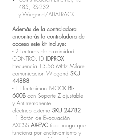
485, RS-232
y Wiegand/ABATRACK
Además de la controladora
encontrarás la controladora de
acceso este kit incluye:
- 2 Lectoras de proximidad
CONTROL ID
IDPROX
Frecuencia 13.56 MHz Mifare
comunicacion Wiegand
SKU
44888
- 1 Electroiman B-LOCK
BL-
600B
con Soporte Z ajustable
y Antirremanente
eléctrico externo
SKU 24782
- 1 Botón de Evacuación
AXCSS
AX-EVC
tipo hongo que
funciona por enclavamiento y