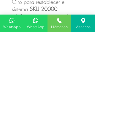
Giro para restablecer el
sistema
SKU 20000
- 1 Protector para estación
manual BICO
UL-22CE
o de
WhatsApp
WhatsApp
Llámanos
Visítanos
botón de evacuación para
evitar falsas alarmas
SKU
73832
- 1 Kit de fuente de poder
12VDC 5A con caja metálica
y Batería 12V7Ah
SKU 23369
- 1 Paquete de 10 tarjetas de
Proximidad AXCSS de 1K de
memoria 13.56 MHz
compatibles con lectoras de
proximidad CONTROL ID
AX-
MF1K SKU 24370