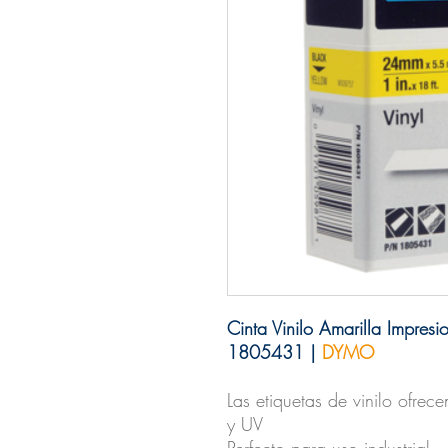
Cinta Vinilo Amarilla Impre
1805431 |
DYMO
Las etiquetas de vinilo ofrec
y UV