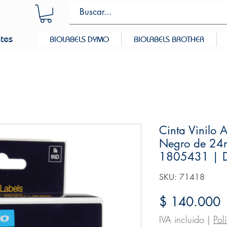
ntes
BIOLABELS DYMO
BIOLABELS BROTHER
Cinta Vinilo 
Negro de 24
1805431 |
SKU: 71418
P
$ 140.000
IVA incluido
|
Pol