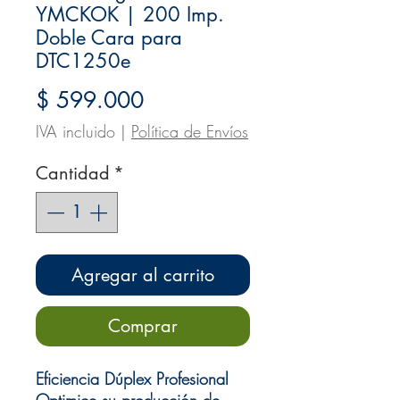
YMCKOK | 200 Imp.
Doble Cara para
DTC1250e
Precio
$ 599.000
IVA incluido
|
Política de Envíos
Cantidad
*
Agregar al carrito
Comprar
Eficiencia Dúplex Profesional
Optimice su producción de