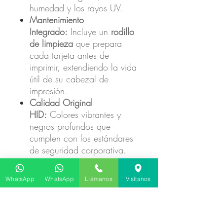
humedad y los rayos UV.
Mantenimiento
Integrado:
Incluye un
rodillo
de limpieza
que prepara
cada tarjeta antes de
imprimir, extendiendo la vida
útil de su cabezal de
impresión.
Calidad Original
HID:
Colores vibrantes y
negros profundos que
cumplen con los estándares
de seguridad corporativa.
Especificaciones Técnicas:
WhatsApp
WhatsApp
Llámanos
Visítanos
Referencia:
045010.
Tipo:
YMCKOK (Color frente
/ Negro atrás).
Rendimiento:
200 tarjetas