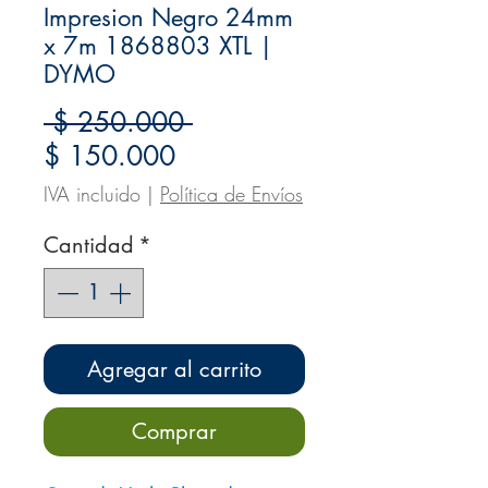
Impresion Negro 24mm
x 7m 1868803 XTL |
DYMO
Precio
 $ 250.000 
Precio
$ 150.000
de
IVA incluido
|
Política de Envíos
oferta
Cantidad
*
Agregar al carrito
Comprar