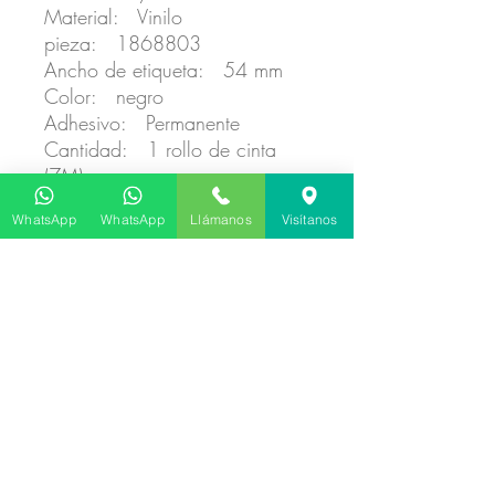
Material: Vinilo
pieza: 1868803
Ancho de etiqueta: 54 mm
Color: negro
Adhesivo: Permanente
Cantidad: 1 rollo de cinta
(7M)
WhatsApp
WhatsApp
Llámanos
Visítanos
No hay reseñas todavía
Comparte tu opinión. Deja la primera
reseña.
Dejar una reseña
©
2020 - 2026
por BIOLABELS. Creada y Actualizada por Aryeh Leib
Rosenberg