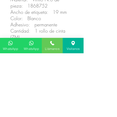
pieza: 1868752
Ancho de etiqueta: 19 mm
Color: Blanco
Adhesivo: permanente
Cantidad: 1 rollo de cinta
(7M)
WhatsApp
WhatsApp
Llámanos
Visítanos
No hay reseñas todavía
Comparte tu opinión. Deja la primera
reseña.
Dejar una reseña
©
2020 - 2026
por BIOLABELS. Creada y Actualizada por Aryeh Leib
Rosenberg