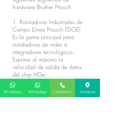
hardware Brother P-touch:
1. Rotuladoras Industriales de
Campo (Línea P-touch EDGE)
Es la gama principal para
instaladores de redes e
integradores tecnológicos.
Exprime al máximo la
velocidad de salida de datos
del chip HGe:
Modelos EDGE de Campo:
PT-E310BTVP, PT-E550W, PT-
WhatsApp
WhatsApp
Llámanos
Visítanos
E550WVP, PT-E500, PT-
E510VP, PT-E560BTVP, PT-
E720BT, PT-E920BT.
2. Rotuladoras Industriales y de
Escritorio Fuera de Mercado