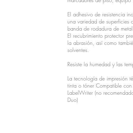
marcadores de piso, equipo 
El adhesivo de resistencia in
una variedad de superficies d
banda de rodadura de metal,
El recubrimiento protector p
la abrasión, así como también
solventes.
Resiste la humedad y las te
La tecnología de impresión t
tinta o tóner Compatible con
LabelWriter (no recomendad
Duo)