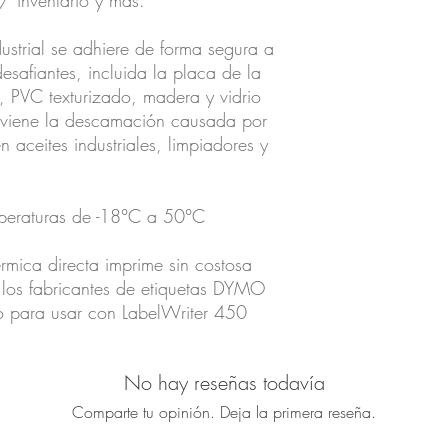
/ inventario y más.
dustrial se adhiere de forma segura a
esafiantes, incluida la placa de la
 PVC texturizado, madera y vidrio
reviene la descamación causada por
 aceites industriales, limpiadores y
mperaturas de -18°C a 50°C
érmica directa imprime sin costosa
 los fabricantes de etiquetas DYMO
o para usar con LabelWriter 450
No hay reseñas todavía
Comparte tu opinión. Deja la primera reseña.