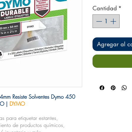
Cantidad
*
Agregar al ca
4mm Resiste Solventes Dymo 450
MO |
DYMO
das para etiquetar estantes,
ento de productos químicos,