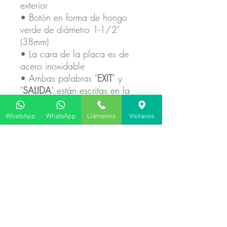
exterior
• Botón en forma de hongo
verde de diámetro 1-1/2"
(38mm)
• La cara de la placa es de
acero inoxidable
• Ambas palabras "
EXIT
" y
"
SALIDA
" están escritas en la
placa
WhatsApp
WhatsApp
Llámanos
Visítanos
No hay reseñas todavía
Comparte tu opinión. Deja la primera
reseña.
Dejar una reseña