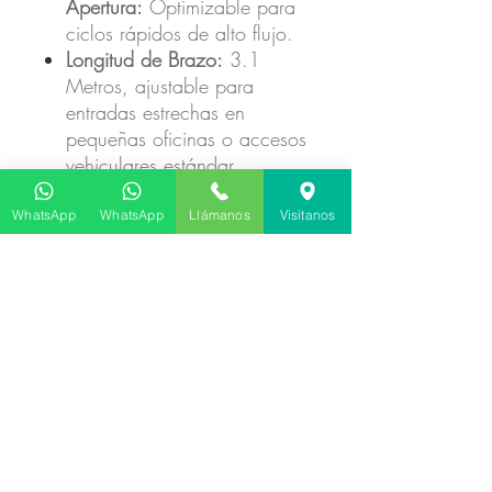
Apertura:
Optimizable para
ciclos rápidos de alto flujo.
Longitud de Brazo:
3.1
Metros, ajustable para
entradas estrechas en
pequeñas oficinas o accesos
vehiculares estándar.
Motorización:
Tecnología de
alto rendimiento para uso
WhatsApp
WhatsApp
Llámanos
Visítanos
continuo (24V/110V/220V
según configuración).
Material:
Gabinete de acero
galvanizado con pintura
electrostática de alta
resistencia climática.
Seguridad
Integrada:
Compatible con
fotoceldas, lazos inductivos
y sistemas de control de