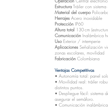
Operación
Central electróni
Estructura
Tráiler con sistem
Material del cuerpo
Policarbo
Herrajes
Acero inoxidable
Protección
IP60
Altura total
130 cm (estructu
Comunicación
Inalámbrica h
Uso
Exterior / intemperie
Aplicaciones
Señalización vi
zonas escolares, movilidad
Fabricación
Colombiana
Ventajas Competitivas
• Autonomía total: panel sol
• Movilidad real: tráiler rob
distintos puntos.
• Despliegue fácil: sistema 
asegurar el semáforo.
• Comunicación inalámbrica 