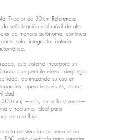
lar Tricolor de 30 cm
Referencia
de señalización vial móvil de alta
operar de manera autónoma, continua
panel solar integrado, batería
 automática.
orzado, este sistema incorpora un
zadas que permite elevar, desplegar
acilidad, optimizando su uso en
temporales, operativos viales, zonas
ilidad.
 (300 mm) —rojo, amarillo y verde—
rna y nocturna, ideal para
nos de alto flujo.
e alta resistencia con herrajes en
n IP60, está diseñado para soportar