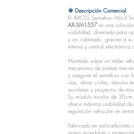
🌞 Descripción Comercial
El AXCSS Semaforo Móvil So
AX‑SM1557
es una solución 
visibilidad, diseñada para 
y sin cableado, gracias a su 
interna y central electrónica
Montado sobre un tráiler ref
mecanismo de poleas mecani
y asegurar el semáforo con f
vías, obras civiles, desvíos 
escolares y proyectos de mov
Su módulo tricolor de 30 cm
ofrece máxima visibilidad diu
regulación vehicular en entor
Fabricado en policarbonato d
acero inoxidable y protecció