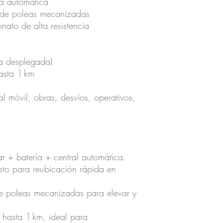
ca automática
a de poleas mecanizadas
nato de alta resistencia
ra desplegada)
asta 1 km
al móvil, obras, desvíos, operativos,
ar + batería + central automática.
usto para reubicación rápida en
de poleas mecanizadas para elevar y
hasta 1 km, ideal para