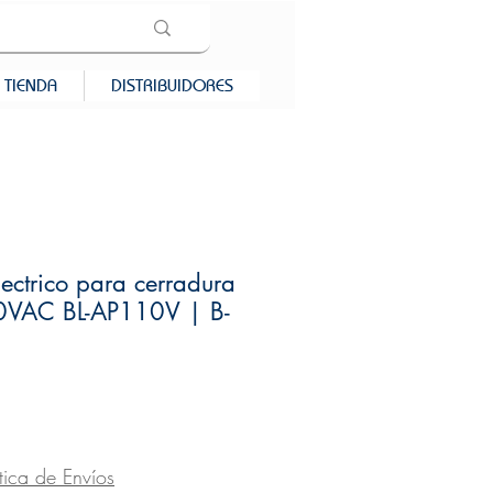
TIENDA
DISTRIBUIDORES
lectrico para cerradura
0VAC BL-AP110V | B-
recio
ítica de Envíos