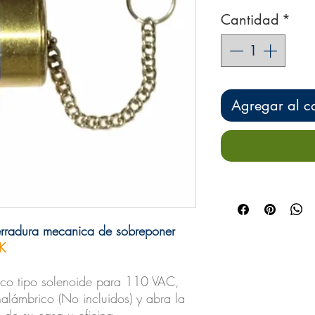
Cantidad
*
Agregar al ca
cerradura mecanica de sobreponer
K
rico tipo solenoide para 110 VAC,
alámbrico (No incluidos) y abra la