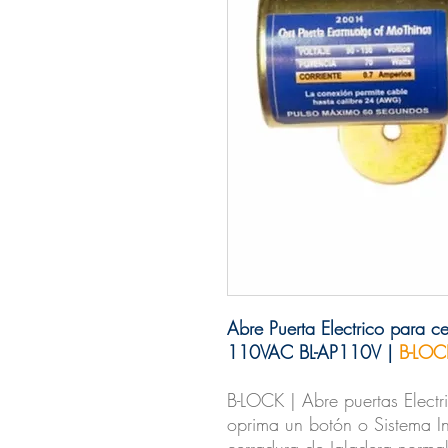
Abre Puerta Electrico para 
110VAC BL-AP110V |
B-LOC
B-LOCK | Abre puertas Elect
oprima un botón o Sistema In