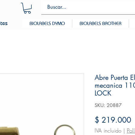
ntes
BIOLABELS DYMO
BIOLABELS BROTHER
Abre Puerta E
mecanica 11
LOCK
SKU: 20887
P
$ 219.000
IVA incluido
|
Pol