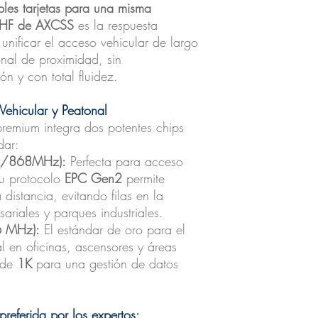
les tarjetas para una misma
HF de AXCSS
es la respuesta
unificar el acceso vehicular de largo
nal de proximidad, sin
n y con total fluidez.
ehicular y Peatonal
premium integra dos potentes chips
dar:
z/868MHz):
Perfecta para acceso
Su protocolo
EPC Gen2
permite
distancia, evitando filas en la
ariales y parques industriales.
6 MHz):
El estándar de oro para el
l en oficinas, ascensores y áreas
 de
1K
para una gestión de datos
referida por los expertos: