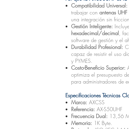
Compatibilidad Universal:
trabajar con
antenas UHF 
una integración sin fricci
Gestión Inteligente:
Incluy
hexadecimal/decimal
, fa
software de gestión y el a
Durabilidad Profesional:
Co
capaz de resistir el uso di
y PYMES.
Costo-Beneficio Superior:
A
optimiza el presupuesto de
para administradores de ed
Especificaciones Técnicas Cl
Marca:
AXCSS
Referencia:
AX-S50UHF
Frecuencia Dual:
13,56 MH
Memoria:
1K Byte.