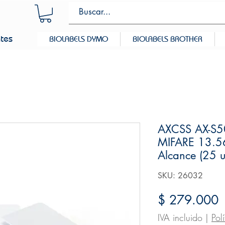
ntes
BIOLABELS DYMO
BIOLABELS BROTHER
AXCSS AX-S50
MIFARE 13.5
Alcance (25 u
SKU: 26032
P
$ 279.000
IVA incluido
|
Pol