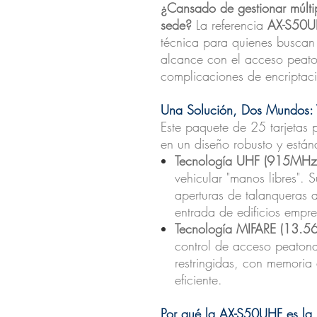
¿Cansado de gestionar múltip
sede?
La referencia
AX-S50U
técnica para quienes buscan 
alcance con el acceso peato
complicaciones de encriptació
Una Solución, Dos Mundos: V
Este paquete de 25 tarjetas 
en un diseño robusto y están
Tecnología UHF (915MH
vehicular "manos libres". 
aperturas de talanqueras a 
entrada de edificios empres
Tecnología MIFARE (13.5
control de acceso peatona
restringidas, con memoria
eficiente.
Por qué la AX-S50UHF es la p