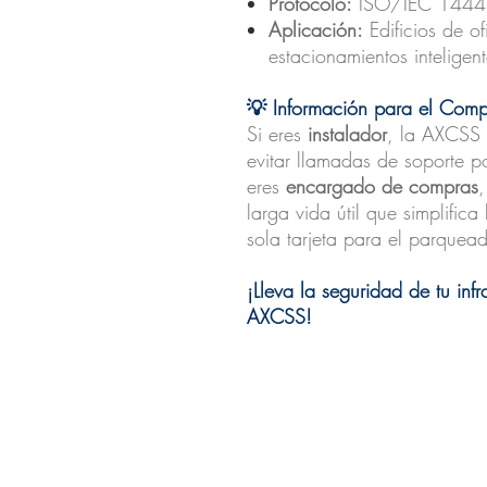
Protocolo:
ISO/IEC 14443
Aplicación:
Edificios de o
estacionamientos inteligent
💡 Información para el Comp
Si eres
instalador
, la AXCSS 
evitar llamadas de soporte p
eres
encargado de compras
,
larga vida útil que simplifica
sola tarjeta para el parquead
¡Lleva la seguridad de tu infr
AXCSS!